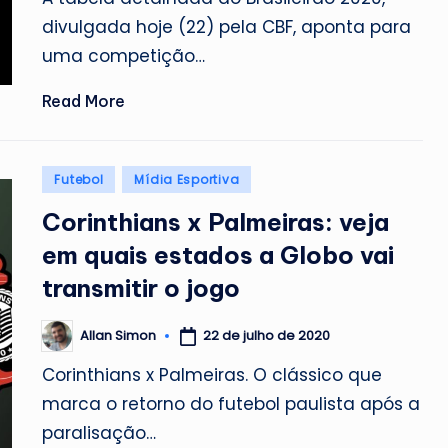
divulgada hoje (22) pela CBF, aponta para
uma competição…
Read More
Posted
Futebol
Mídia Esportiva
in
Corinthians x Palmeiras: veja
em quais estados a Globo vai
transmitir o jogo
22 de julho de 2020
Allan Simon
Posted
by
Corinthians x Palmeiras. O clássico que
marca o retorno do futebol paulista após a
paralisação…