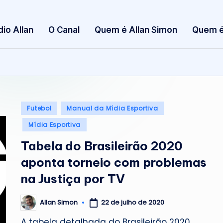
S
dio Allan
O Canal
Quem é Allan Simon
Quem é
i
m
o
n
Posted
Futebol
Manual da Mídia Esportiva
in
Mídia Esportiva
Tabela do Brasileirão 2020
aponta torneio com problemas
na Justiça por TV
22 de julho de 2020
Allan Simon
Posted
by
A tabela detalhada do Brasileirão 2020,