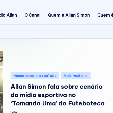
S
dio Allan
O Canal
Quem é Allan Simon
Quem é
i
m
o
n
Posted
Nosso canal no YouTube
Vale muito ler
in
Allan Simon fala sobre cenário
da mídia esportiva no
‘Tomando Uma’ do Futeboteco