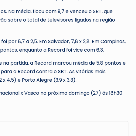
os. Na média, ficou com 9,7 e venceu o SBT, que
ão sobre o total de televisores ligados na região
 foi por 8,7 a 2,5. Em Salvador, 7,8 x 2,8. Em Campinas,
 pontos, enquanto a Record foi vice com 6,3.
as na partida, a Record marcou média de 5,8 pontos e
7 para a Record contra o SBT. As vitórias mais
x 4,5) e Porto Alegre (3,9 x 3,3).
rnacional x Vasco no próximo domingo (27) às 18h30