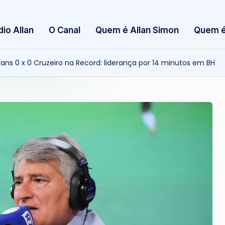
S
dio Allan
O Canal
Quem é Allan Simon
Quem é
i
m
ians 0 x 0 Cruzeiro na Record: liderança por 14 minutos em BH
o
n