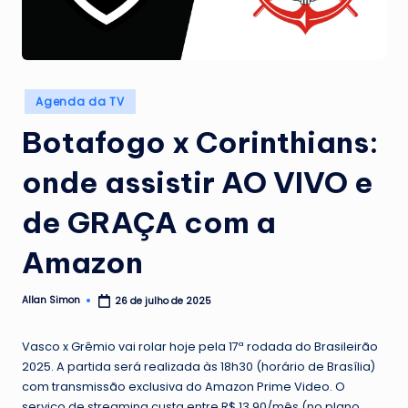
Posted
Agenda da TV
in
Botafogo x Corinthians:
onde assistir AO VIVO e
de GRAÇA com a
Amazon
Allan Simon
26 de julho de 2025
Posted
by
Vasco x Grêmio vai rolar hoje pela 17ª rodada do Brasileirão
2025. A partida será realizada às 18h30 (horário de Brasília)
com transmissão exclusiva do Amazon Prime Video. O
serviço de streaming custa entre R$ 13,90/mês (no plano