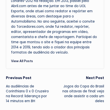
Londres-2012 na redação. Em 2013, passei pelo
Abril.com antes de me juntar ao time do UOL
Esporte, onde atuei como redator e repórter em
diversas áreas, com destaque para o
Automobilismo. No ano seguinte, aceitei o convite
do Torcedores.com, onde fui redator, repórter,
editor, apresentador de programas em vídeo,
comentarista e chefe de reportagem. Participei do
time que montou o site e fiquei na equipe entre
2014 e 2019, tendo sido o criador dos principais
formatos de audiência do veículo.
View All Posts
Post
Previous Post
Next Post
As audiências de
Jogos da Copa do Brasil
navigation
Corinthians 0 x 0 Cruzeiro
nas oitavas de final: veja
na Record: liderança por
onde assistir a cada um
14 minutos em BH
deles