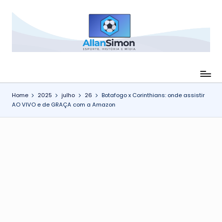
Skip
to
C
Esporte,
content
História
a
e
n
Mídia
-
a
Home
2025
julho
26
Botafogo x Corinthians: onde assistir
Futebol,
l
AO VIVO e de GRAÇA com a Amazon
curiosidades
A
e
direitos
ll
de
a
transmissão
n
S
i
m