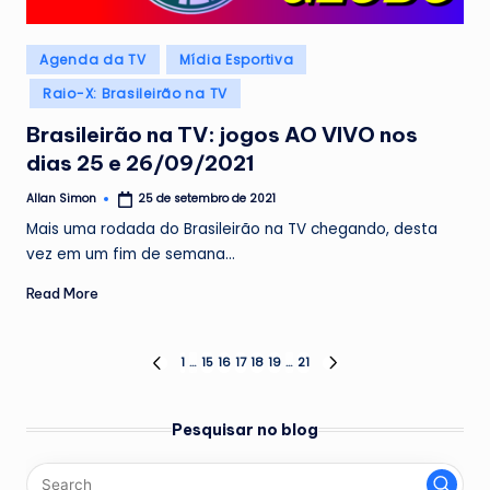
Posted
Agenda da TV
Mídia Esportiva
in
Raio-X: Brasileirão na TV
Brasileirão na TV: jogos AO VIVO nos
dias 25 e 26/09/2021
Allan Simon
25 de setembro de 2021
Posted
by
Mais uma rodada do Brasileirão na TV chegando, desta
vez em um fim de semana…
Read More
Paginação
1
…
15
16
17
18
19
…
21
PREVIOUS
NEXT
PAGE
PAGE
de
Pesquisar no blog
posts