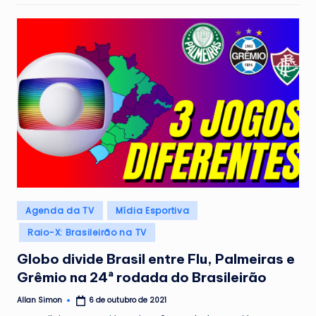
Posted
Agenda da TV
Mídia Esportiva
in
Raio-X: Brasileirão na TV
Globo divide Brasil entre Flu, Palmeiras e
Grêmio na 24ª rodada do Brasileirão
Allan Simon
6 de outubro de 2021
Posted
by