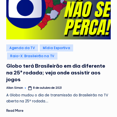
Posted
Agenda da TV
Mídia Esportiva
in
Raio-X: Brasileirão na TV
Globo terá Brasileirão em dia diferente
na 25ª rodada; veja onde assistir aos
jogos
Allan Simon
8 de outubro de 2021
Posted
by
A Globo mudou o dia de transmissão do Brasileirão na TV
aberta na 25ª rodada.…
Read More