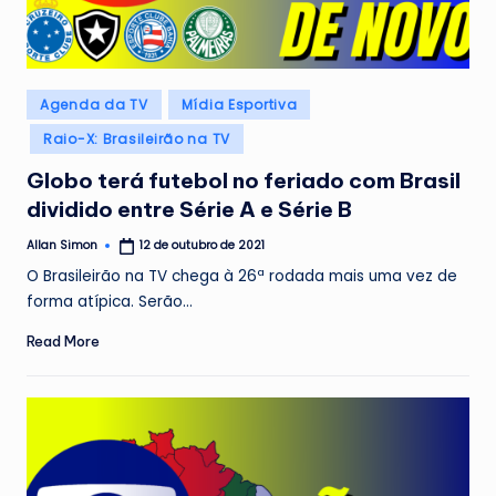
Posted
Agenda da TV
Mídia Esportiva
in
Raio-X: Brasileirão na TV
Globo terá futebol no feriado com Brasil
dividido entre Série A e Série B
Allan Simon
12 de outubro de 2021
Posted
by
O Brasileirão na TV chega à 26ª rodada mais uma vez de
forma atípica. Serão…
Read More