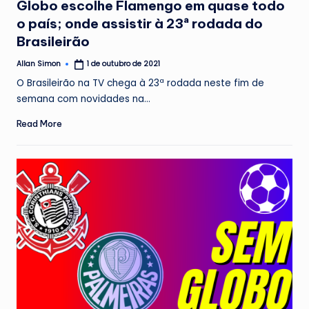
Globo escolhe Flamengo em quase todo
o país; onde assistir à 23ª rodada do
Brasileirão
Allan Simon
1 de outubro de 2021
Posted
by
O Brasileirão na TV chega à 23ª rodada neste fim de
semana com novidades na…
Read More