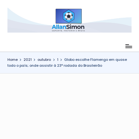
Skip
to
C
Esporte,
content
História
a
e
n
Mídia
-
a
Home
2021
outubro
1
Globo escolhe Flamengo em quase
Futebol,
l
todo o país; onde assistir à 23ª rodada do Brasileirão
curiosidades
A
e
direitos
ll
de
a
transmissão
n
S
i
m