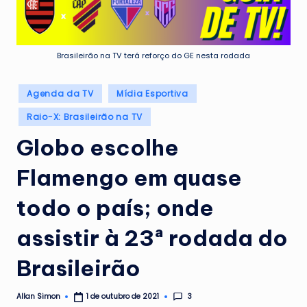
Brasileirão na TV terá reforço do GE nesta rodada
Posted
Agenda da TV
Mídia Esportiva
in
Raio-X: Brasileirão na TV
Globo escolhe
Flamengo em quase
todo o país; onde
assistir à 23ª rodada do
Brasileirão
3
Allan Simon
1 de outubro de 2021
Posted