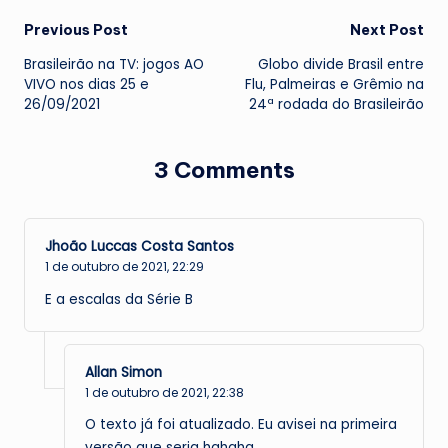
Post
Previous Post
Next Post
Brasileirão na TV: jogos AO
Globo divide Brasil entre
navigation
VIVO nos dias 25 e
Flu, Palmeiras e Grêmio na
26/09/2021
24ª rodada do Brasileirão
3 Comments
Jhoão Luccas Costa Santos
1 de outubro de 2021,
22:29
E a escalas da Série B
Allan Simon
1 de outubro de 2021,
22:38
O texto já foi atualizado. Eu avisei na primeira
versão que seria hahaha