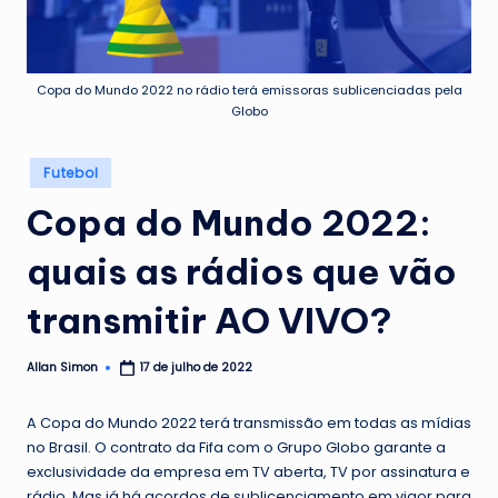
Copa do Mundo 2022 no rádio terá emissoras sublicenciadas pela
Globo
Posted
Futebol
in
Copa do Mundo 2022:
quais as rádios que vão
transmitir AO VIVO?
Allan Simon
17 de julho de 2022
Posted
by
A Copa do Mundo 2022 terá transmissão em todas as mídias
no Brasil. O contrato da Fifa com o Grupo Globo garante a
exclusividade da empresa em TV aberta, TV por assinatura e
rádio. Mas já há acordos de sublicenciamento em vigor para