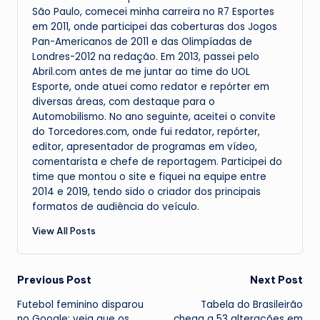
São Paulo, comecei minha carreira no R7 Esportes
em 2011, onde participei das coberturas dos Jogos
Pan-Americanos de 2011 e das Olimpíadas de
Londres-2012 na redação. Em 2013, passei pelo
Abril.com antes de me juntar ao time do UOL
Esporte, onde atuei como redator e repórter em
diversas áreas, com destaque para o
Automobilismo. No ano seguinte, aceitei o convite
do Torcedores.com, onde fui redator, repórter,
editor, apresentador de programas em vídeo,
comentarista e chefe de reportagem. Participei do
time que montou o site e fiquei na equipe entre
2014 e 2019, tendo sido o criador dos principais
formatos de audiência do veículo.
View All Posts
Post
Previous Post
Next Post
Futebol feminino disparou
Tabela do Brasileirão
navigation
no Google: veja que os
chega a 53 alterações em