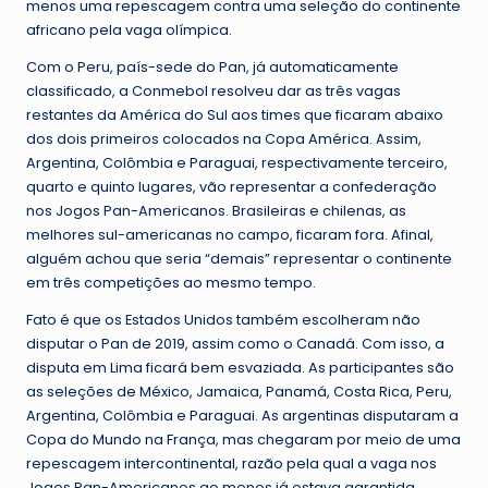
menos uma repescagem contra uma seleção do continente
africano pela vaga olímpica.
Com o Peru, país-sede do Pan, já automaticamente
classificado, a Conmebol resolveu dar as três vagas
restantes da América do Sul aos times que ficaram abaixo
dos dois primeiros colocados na Copa América. Assim,
Argentina, Colômbia e Paraguai, respectivamente terceiro,
quarto e quinto lugares, vão representar a confederação
nos Jogos Pan-Americanos. Brasileiras e chilenas, as
melhores sul-americanas no campo, ficaram fora. Afinal,
alguém achou que seria “demais” representar o continente
em três competições ao mesmo tempo.
Fato é que os Estados Unidos também escolheram não
disputar o Pan de 2019, assim como o Canadá. Com isso, a
disputa em Lima ficará bem esvaziada. As participantes são
as seleções de México, Jamaica, Panamá, Costa Rica, Peru,
Argentina, Colômbia e Paraguai. As argentinas disputaram a
Copa do Mundo na França, mas chegaram por meio de uma
repescagem intercontinental, razão pela qual a vaga nos
Jogos Pan-Americanos ao menos já estava garantida