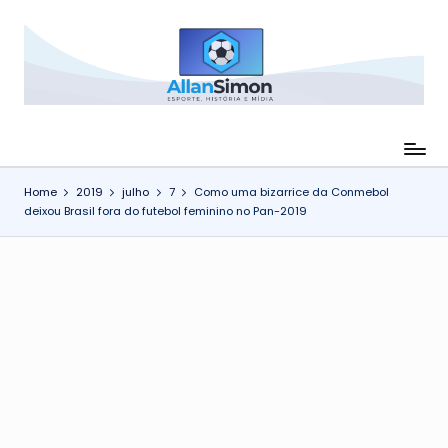
Skip
to
C
Esporte,
content
História
a
e
n
Mídia
-
a
Home
2019
julho
7
Como uma bizarrice da Conmebol
Futebol,
l
deixou Brasil fora do futebol feminino no Pan-2019
curiosidades
A
e
direitos
ll
de
a
transmissão
n
S
i
m