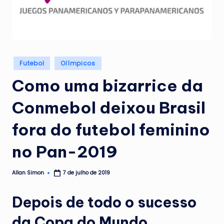
Posted
Futebol
Olímpicos
in
Como uma bizarrice da
Conmebol deixou Brasil
fora do futebol feminino
no Pan-2019
Allan Simon
7 de julho de 2019
Posted
by
Depois de todo o sucesso
da Copa do Mundo