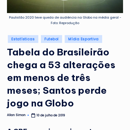
Paulistão 2020 teve queda de audiência na Globo na média geral -
Foto: Reprodução
Posted
Estatísticas
Futebol
Mídia Esportiva
in
Tabela do Brasileirão
chega a 53 alterações
em menos de três
meses; Santos perde
jogo na Globo
Allan Simon
10 de julho de 2019
Posted
by