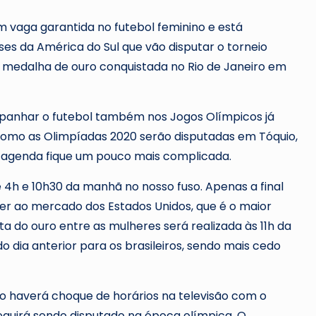
m vaga garantida no futebol feminino e está
aíses da América do Sul que vão disputar o torneio
 medalha de ouro conquistada no Rio de Janeiro em
mpanhar o futebol também nos Jogos Olímpicos já
omo as Olimpíadas 2020 serão disputadas em Tóquio,
 a agenda fique um pouco mais complicada.
e 4h e 10h30 da manhã no nosso fuso. Apenas a final
er ao mercado dos Estados Unidos, que é o maior
a do ouro entre as mulheres será realizada às 11h da
do dia anterior para os brasileiros, sendo mais cedo
 haverá choque de horários na televisão com o
seguirá sendo disputado na época olímpica. O