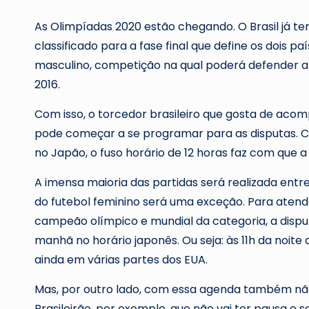
As Olimpíadas 2020 estão chegando. O Brasil já te
classificado para a fase final que define os dois p
masculino, competição na qual poderá defender a
2016.
Com isso, o torcedor brasileiro que gosta de aco
pode começar a se programar para as disputas. C
no Japão, o fuso horário de 12 horas faz com que
A imensa maioria das partidas será realizada entr
do futebol feminino será uma exceção. Para atend
campeão olímpico e mundial da categoria, a disput
manhã no horário japonês. Ou seja: às 11h da noite 
ainda em várias partes dos EUA.
Mas, por outro lado, com essa agenda também não
Brasileirão, por exemplo, que não vai ter pausa e 