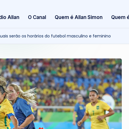
S
dio Allan
O Canal
Quem é Allan Simon
Quem é
i
m
uais serão os horários do futebol masculino e feminino
o
n