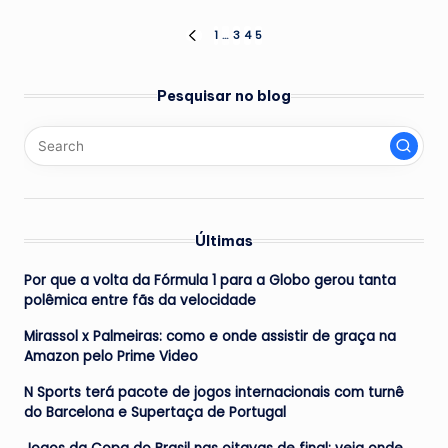
Paginação
1
…
3
4
5
PREVIOUS
PAGE
de
Pesquisar no blog
posts
Últimas
Por que a volta da Fórmula 1 para a Globo gerou tanta
polêmica entre fãs da velocidade
Mirassol x Palmeiras: como e onde assistir de graça na
Amazon pelo Prime Video
N Sports terá pacote de jogos internacionais com turnê
do Barcelona e Supertaça de Portugal