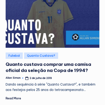
Posted
Futebol
Quanto Custava?
in
Quanto custava comprar uma camisa
oficial da seleção na Copa de 1994?
Allan Simon
2 de julho de 2019
Posted
by
Dando sequência à série "Quanto Custava?", e também
aos festejos pelos 25 anos do tetracampeonato…
Read More