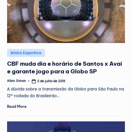
Posted
Mídia Esportiva
in
CBF muda dia e horário de Santos x Avaí
e garante jogo para a Globo SP
Allan Simon
2 de julho de 2019
Posted
by
A dúvida sobre a transmissão da Globo para São Paulo na
12ª rodada do Brasileirão…
Read More